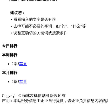
建议您：
• 看看输入的文字是否有误
• 去掉可能不必要的字词，如“的”、“什么”等
• 调整更确切的关键词或搜索条件
今日排行
本周排行
2条
1
苹果
本月排行
2条
1
苹果
网站首页
关于我们
联系方式
使用协议
版权隐私
网站地图
排名
Copyright © 榆林农机信息网 版权所有
陕ICP备2021013289号
声明：本站部分信息由企业自行提供，该企业负责信息内容的