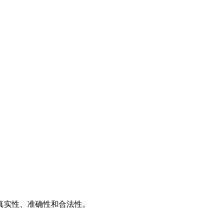
推广
广告服务
积分换礼
网站留言
RSS订阅
真实性、准确性和合法性。